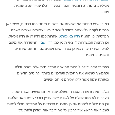
אנגלית, צרפתית, רומנית,הונגרית,ספרדית,לדינו,יידיש, גיאורגית
ועוד..
כמובן שיש תחנות המושמעות גם בשפות שונות כמו פרסית, אשר כאן
פרסית לקחה על עצמה לשדר ליוצאי איראן שידורים ושירים בשפה
הפרסית וכן תחנות
רדיו באינטרנט
אחרות כמו רדיו רן או רדיו אסאל,
וכן תחנות המשדרות ליוצאי תימן כמו
רדיו שבזי
המשדרת את מיטב
להיטי ושירי העדה כמו כן גם חדשים וישנים גם יחד עם שידורים
ותכנים בתימנית.
כעת כל עדה יכולה ליהנות מהשפה התרבותית שלה ושבה גדלה
ולהמשיך לשמוע את התכנית העדכניים ביותר ולהיטים חדשים
מאותה שפה אשר גדלו עליהם אותם אנשים.
מלבד זאת זו צורת הסברה מעולה עבור אותם אנשים אשר השפה
העברית לא מסתלסלת על לשונם אלה עדיין דוברי שפת האם שלהם
וכן הם יכולים ליהנות גם כן מתכנים עדכניים על המדינה מבלי לנסות
לשבור את הראש איך להבין על מה דיבר אותו שדרן ולהתעדכן