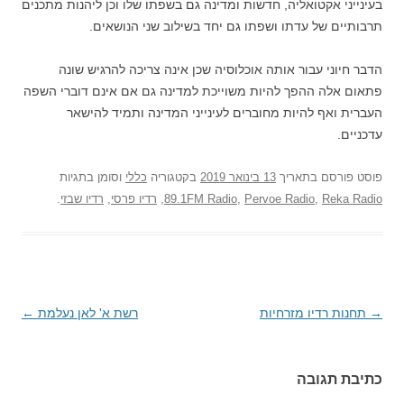
בעינייני אקטואליה, חדשות ומדינה גם בשפתו שלו וכן ליהנות מתכנים
תרבותיים של עדתו ושפתו גם יחד בשילוב שני הנושאים.
הדבר חיוני עבור אותה אוכלוסיה שכן אינה צריכה להרגיש שונה
פתאום אלה ההפך להיות משוייכת למדינה גם אם אינם דוברי השפה
העברית ואף להיות מחוברים לעינייני המדינה ותמיד להישאר
עדכניים.
פוסט
פורסם בתאריך
13 בינואר 2019
בקטגוריה
כללי
וסומן בתגיות
Reka Radio
,
Pervoe Radio
,
89.1FM Radio
,
רדיו פרסי
,
רדיו שבזי
.
→
ניווט
תחנות רדיו מזרחיות
רשת א' לאן נעלמת
←
בפוסטים
כתיבת תגובה