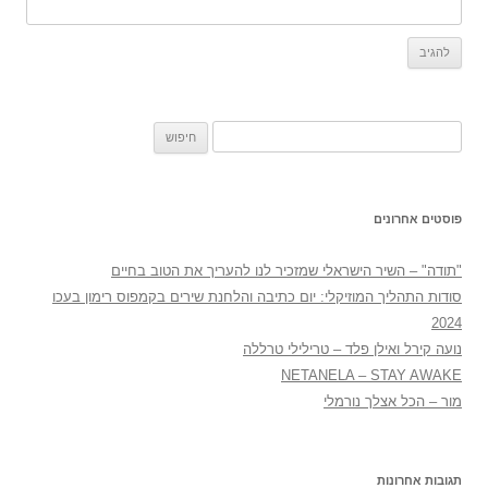
חיפוש:
פוסטים אחרונים
"תודה" – השיר הישראלי שמזכיר לנו להעריך את הטוב בחיים
סודות התהליך המוזיקלי: יום כתיבה והלחנת שירים בקמפוס רימון בעכו
2024
נועה קירל ואילן פלד – טרילילי טרללה
NETANELA – STAY AWAKE
מור – הכל אצלך נורמלי
תגובות אחרונות