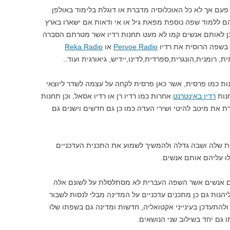
אי פעם אך לא כל האוכלוסיה מדברת או דוגלת בלימוד באולפן
ם ללמוד שפה נוספת מפאת גיל או אי ודאות אם ישארו בארץ
כן לאותם אנשים קמו לא מעט תחנות רדיו אשר מטרתם הסברה
בשפה הרוסית את רדיו
Pervoe Radio
או
Reka Radio
 רומנית,הונגרית,ספרדית,לדינו,יידיש, גיאורגית ועוד..
ת כמו פרסית, אשר כאן פרסית לקחה על עצמה לשדר ליוצאי
חנות
רדיו באינטרנט
אחרות כמו רדיו רן או רדיו אסאל, וכן תחנות
 את מיטב להיטי ושירי העדה כמו כן גם חדשים וישנים גם
ת שלה ושבה גדלה ולהמשיך לשמוע את התכנית העדכניים
ו עליהם אותם אנשים.
תם אנשים אשר השפה העברית לא מסתלסלת על לשונם אלה
יהנות גם כן מתכנים עדכניים על המדינה מבלי לנסות לשבור
ולהתעדכן בעינייני אקטואליה, חדשות ומדינה גם בשפתו שלו
 גם יחד בשילוב שני הנושאים.