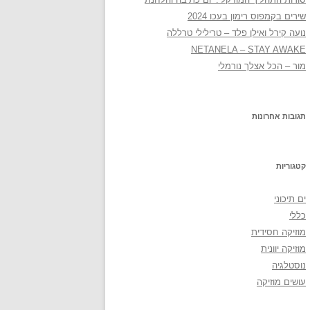
שירים בקמפוס רימון בעכו 2024
נועה קירל ואילן פלד – טרילילי טרללה
NETANELA – STAY AWAKE
מור – הכל אצלך נורמלי
תגובות אחרונות
קטגוריות
ים תיכוני
כללי
מוזיקה חסידית
מוזיקה יוונית
נוסטלגיה
עושים מוזיקה