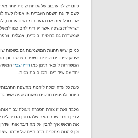
כיום יש לנו ערבוב של גלויות שונות יותר מ
לשם ידיעת השפה העברית או אפילו קשה לה
או ינסו לראות אם המעבר מתאים עבורם, ל
ישראלית בשפה אשר יעודית להם כמו למשל 
שמשדרת גם ברוסית, בוכרית, אנגלית, צרפתית,
כמובן שיש תחנות המושמעות גם בשפות שונו
איראן שידורים ושירים בשפה הפרסית וכן ת
המשדרות ליוצאי תימן כמו
רדיו שבזי
המשדרת
יחד עם שידורים ותכנים בתימנית.
כעת כל עדה יכולה ליהנות מהשפה התרבותי
ביותר ולהיטים חדשים מאותה שפה אשר גדל
מלבד זאת זו צורת הסברה מעולה עבור או
עדיין דוברי שפת האם שלהם וכן הם יכולים ל
את הראש איך להבין על מה דיבר אותו שדרן 
וכן ליהנות מתכנים תרבותיים של עדתו ושפתו