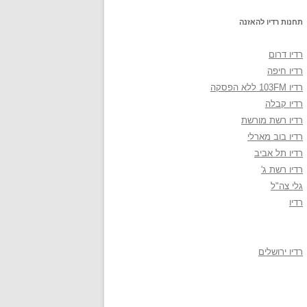
תחנות רדיו להאזנה
רדיו דרום
רדיו חיפה
רדיו 103FM ללא הפסקה
רדיו קבלה
רדיו רשת מורשת
רדיו בוב מארלי
רדיו תל אביב
רדיו רשת ג'
גלי צה"ל
רדיו
רדיו ירושלים