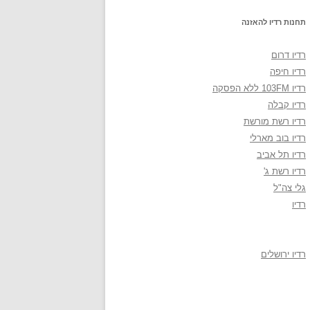
תחנות רדיו להאזנה
רדיו דרום
רדיו חיפה
רדיו 103FM ללא הפסקה
רדיו קבלה
רדיו רשת מורשת
רדיו בוב מארלי
רדיו תל אביב
רדיו רשת ג'
גלי צה"ל
רדיו
רדיו ירושלים