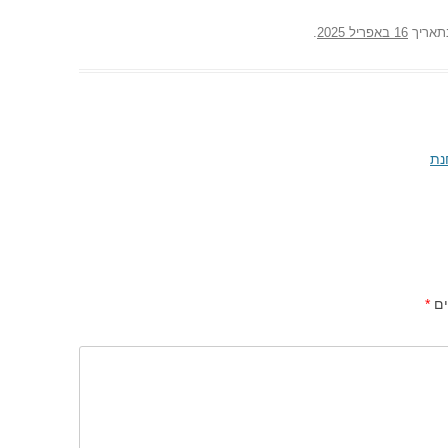
אריך
16 באפריל 2025
.
נת
ים
*