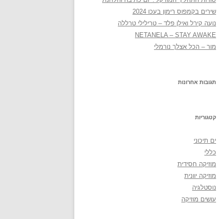
שירים בקמפוס רימון בעכו 2024
נועה קירל ואילן פלד – טרילילי טרללה
NETANELA – STAY AWAKE
מור – הכל אצלך נורמלי
תגובות אחרונות
קטגוריות
ים תיכוני
כללי
מוזיקה חסידית
מוזיקה יוונית
נוסטלגיה
עושים מוזיקה