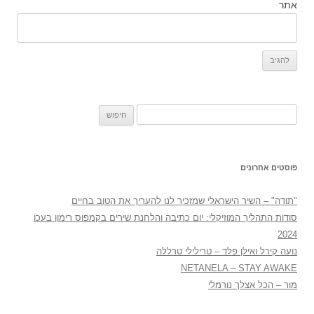
אתר
חיפוש:
פוסטים אחרונים
"תודה" – השיר הישראלי שמזכיר לנו להעריך את הטוב בחיים
סודות התהליך המוזיקלי: יום כתיבה והלחנת שירים בקמפוס רימון בעכו
2024
נועה קירל ואילן פלד – טרילילי טרללה
NETANELA – STAY AWAKE
מור – הכל אצלך נורמלי