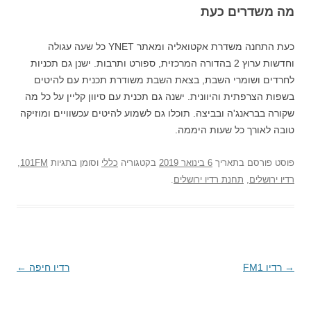
מה משדרים כעת
כעת התחנה משדרת אקטואליה ומאתר YNET כל שעה עגולה
וחדשות ערוץ 2 בהדורה המרכזית, ספורט ותרבות. ישנן גם תכניות
לחרדים ושומרי השבת, בצאת השבת משודרת תכנית עם להיטים
בשפות הצרפתית והיוונית. ישנה גם תכנית עם סיוון קליין על כל מה
שקורה בבראנג'ה ובביצה. תוכלו גם לשמוע להיטים עכשוויים ומוזיקה
טובה לאורך כל שעות היממה.
פוסט
פורסם בתאריך
6 בינואר 2019
בקטגוריה
כללי
וסומן בתגיות
101FM
,
רדיו ירושלים
,
תחנת רדיו ירושלים
.
→
ניווט
רדיו FM1
רדיו חיפה
←
בפוסטים