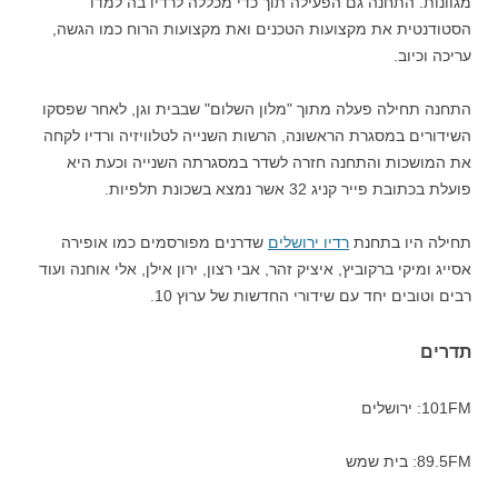
מגוונות. התחנה גם הפעילה תוך כדי מכללה לרדיו בה למדו
הסטודנטית את מקצועות הטכנים ואת מקצועות הרוח כמו הגשה,
עריכה וכיוב.
התחנה תחילה פעלה מתוך "מלון השלום" שבבית וגן, לאחר שפסקו
השידורים במסגרת הראשונה, הרשות השנייה לטלוויזיה ורדיו לקחה
את המושכות והתחנה חזרה לשדר במסגרתה השנייה וכעת היא
פועלת בכתובת פייר קניג 32 אשר נמצא בשכונת תלפיות.
תחילה היו בתחנת
רדיו ירושלים
שדרנים מפורסמים כמו אופירה
אסייג ומיקי ברקוביץ, איציק זהר, אבי רצון, ירון אילן, אלי אוחנה ועוד
רבים וטובים יחד עם שידורי החדשות של ערוץ 10.
תדרים
101FM: ירושלים
89.5FM: בית שמש