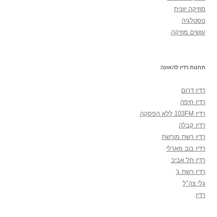
מוזיקה יוונית
נוסטלגיה
עושים מוזיקה
תחנות רדיו להאזנה
רדיו דרום
רדיו חיפה
רדיו 103FM ללא הפסקה
רדיו קבלה
רדיו רשת מורשת
רדיו בוב מארלי
רדיו תל אביב
רדיו רשת ג'
גלי צה"ל
רדיו