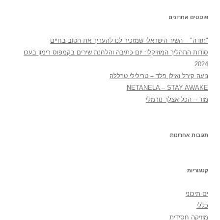
פוסטים אחרונים
"תודה" – השיר הישראלי שמזכיר לנו להעריך את הטוב בחיים
סודות התהליך המוזיקלי: יום כתיבה והלחנת שירים בקמפוס רימון בעכו
2024
נועה קירל ואילן פלד – טרילילי טרללה
NETANELA – STAY AWAKE
מור – הכל אצלך נורמלי
תגובות אחרונות
קטגוריות
ים תיכוני
כללי
מוזיקה חסידית