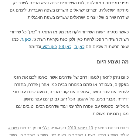
מפני סגירתה המוחלטת, לוח השידורים שונה והיא הפכה לשדר רק
מוזיקה ישראלית, יוצרים ישראלים השרים בשפה העברית, לימים גם
שידרה שירים של יוצרים ישראלים ששרים בשפה האנגלית.
כאשר נסגרה רשות השידור ולקח את מקומו התאגיד "כאן" כל שידורי
רשות השידור הפכו להיות כאן ולכן כעת נקראת רשת ג',
כאן ג'
, כמו
שאר הרשתות שכיום הם
כאן ב'
,
כאן 88
,
כאן רקע
וכדומה.
מה נשמע היום
כיום ניתן להאזין למגוון רחב של שדרנים אשר ינאימו לכם את הזמן
בפקקים, בעבודה או סתם במנוחה בבית כמו אהרון פררה, בחזרה
לעתיד עם עפר נחשון, גימלים עם קובי מנורה, כמעט שבת עם רוני
ידידיה, אבנר נעים, טל ארגמן, הכל זהב גם כן עם עפר נחשון,
גימלייב, סטטוס עם עפרה הלחימי ועוד שדרנים רבים וטובים עם
מגוון תכניות מעולות.
פוסט
פורסם בתאריך
10 בינואר 2019
בקטגוריה
כללי
וסומן בתגיות
רשת ג
אילת
,
רשת ג ברדיו
,
רשת ג בשידור חי באינטרנט
,
רשת ג' בשידור חי
,
רשת