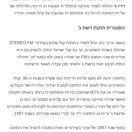
רדיו ג'
והחלה לשדר מוזיקה פופולרית מגוונת וזו הייתה תחילתה של
עליית התחנה להיות כזו פופולארית ואהובה על קהל מאזיני הרדיו.
הסטורית תחנת רשת ג'
כאשר אייבי נתן החל לשדר בתחנת קול שלום בשידורי STEREO FM
שהחלו בשנות השמונים, כך גם קול ישראל החלה להשיק גם היא
שידורים שהיו אמנם בFM אך שודרו במונו ולא בסטריאו, תחילה
החלה לבצע זאת ברשת ג' ולאחר מכן עברה לשאר הרשתות.
התחנה ידעה לא מעט עליות וירידות כמו שקרה בשנות ה-90, קהל
המאזינים החל לעזוב את התחנה לטובת שידורי טלויזיה של הכבלים
ששידרו אז את MTV שהפכה להיות פופולארית ביותר באותה תקופה
כאשר שידרו מוזיקה עכשיוית יחד עם קליפים ססגוניים, כמו כן
עלייתם של הרדיו האזורי והתחנות הפיראטיות לקחו לא מעט מאזינים
מרשת ג' ורייטינג התחנה ירד עד לכדי כמעט סגירתה בשנת 1997.
בסוף שנת 1997 חל שינוי בשידורים וזאת במטרה להציל את התחנה