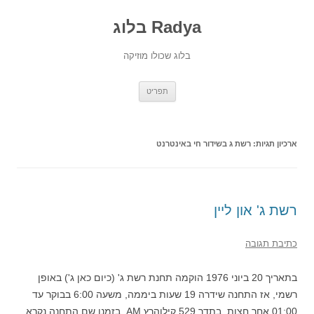
Radya בלוג
בלוג שכולו מוזיקה
לדלג
תפריט
לתוכן
ארכיון תגיות:
רשת ג בשידור חי באינטרנט
רשת ג' און ליין
כתיבת תגובה
בתאריך 20 ביוני 1976 הוקמה תחנת רשת ג' (כיום כאן ג') באופן
רשמי, אז התחנה שידרה 19 שעות ביממה, משעה 6:00 בבוקר עד
01:00 אחר חצות, בתדר 529 קילוהרץ AM. בזמנו שם התחנה נקרא