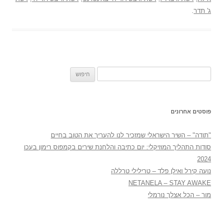
ג' תדר
.
חיפוש:
פוסטים אחרונים
"תודה" – השיר הישראלי שמזכיר לנו להעריך את הטוב בחיים
סודות התהליך המוזיקלי: יום כתיבה והלחנת שירים בקמפוס רימון בעכו
2024
נועה קירל ואילן פלד – טרילילי טרללה
NETANELA – STAY AWAKE
מור – הכל אצלך נורמלי