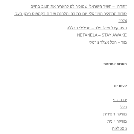
"תודה" – השיר הישראלי שמזכיר לנו להעריך את הטוב בחיים
סודות התהליך המוזיקלי: יום כתיבה והלחנת שירים בקמפוס רימון בעכו
2024
נועה קירל ואילן פלד – טרילילי טרללה
NETANELA – STAY AWAKE
מור – הכל אצלך נורמלי
תגובות אחרונות
קטגוריות
ים תיכוני
כללי
מוזיקה חסידית
מוזיקה יוונית
נוסטלגיה