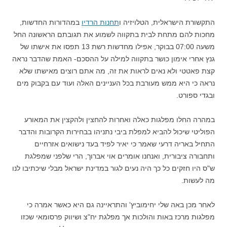
התקשורת הישראלית, הטלויזיה ו
תחנות הרדיו
במהדורות החדשות,
מחכות להם מתחת לבית בתקווה לשמוע את תגובתם הראשונה החל
משעה 07:00 בבוקר, אפילו מחדשות רשת 13 תפסו את אישתו של
גנץ אחרי אימון כושר בתקווה למילה על ההסכם- האמת שהדבר נראה
קצת פאטטי ולא נאים לראות את זה, מה אתם רוצים מאישתו שלא
נראה כי היא ממש מעורבת בכל העניינים האלה ועוד עם בקבוק מים
ובגדי ספורט.
במהרה החלו מפלגות כאלה ואחרות להחצין ולהקצין את המאורע
הפוליטי שיכול להביא למפלת ביבי נתניהו בבחירות הקרובות והדבר
התחיל באריה דרעי שאמר כי יאיר לפיד בעד נישואים אזרחיים
ותחבורה ציבורית, ואנחנו אומרים אוי אברוך, הרי שלפני שמפלגת
ש"ס היו חזקים כל כך היה נעים לגור במדינת ישראל מבלי שיכתיבו לנו
מה לעשות.
לאחר מכן באה שלי יחימוביץ' והתראיינה גם היא כאשר אמרה כי
מפלגות מרכז באות והולכות אך מפלגת יח"צ ושיווק פרסומאי שכזו