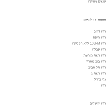
עושים מוזיקה
תחנות רדיו להאזנה
רדיו דרום
רדיו חיפה
רדיו 103FM ללא הפסקה
רדיו קבלה
רדיו רשת מורשת
רדיו בוב מארלי
רדיו תל אביב
רדיו רשת ג'
גלי צה"ל
רדיו
רדיו ירושלים