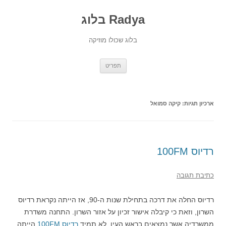
Radya בלוג
בלוג שכולו מוזיקה
לדלג
תפריט
לתוכן
ארכיון תגיות:
קיקה סמואל
רדיוס 100FM
כתיבת תגובה
רדיוס החלה את דרכה בתחילת שנות ה-90, אז הייתה נקראת רדיוס
השרון, וזאת כי קיבלה אישור זכיון על אזור השרון. התחנה משדרת
ממשרדיה אשר נמצאים בראש העין. לא תמיד
רדיוס 100FM
הייתה