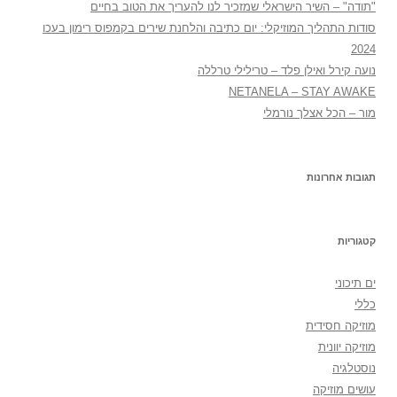
"תודה" – השיר הישראלי שמזכיר לנו להעריך את הטוב בחיים
סודות התהליך המוזיקלי: יום כתיבה והלחנת שירים בקמפוס רימון בעכו
2024
נועה קירל ואילן פלד – טרילילי טרללה
NETANELA – STAY AWAKE
מור – הכל אצלך נורמלי
תגובות אחרונות
קטגוריות
ים תיכוני
כללי
מוזיקה חסידית
מוזיקה יוונית
נוסטלגיה
עושים מוזיקה