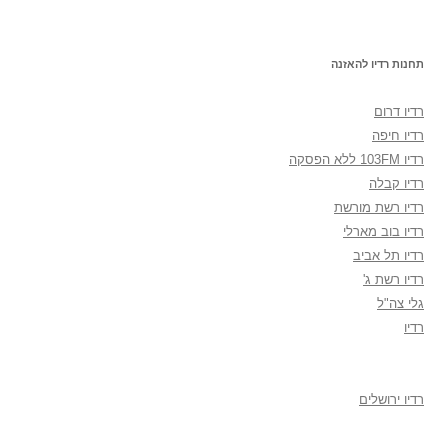
תחנות רדיו להאזנה
רדיו דרום
רדיו חיפה
רדיו 103FM ללא הפסקה
רדיו קבלה
רדיו רשת מורשת
רדיו בוב מארלי
רדיו תל אביב
רדיו רשת ג'
גלי צה"ל
רדיו
רדיו ירושלים