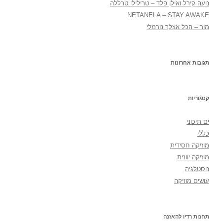
נועה קירל ואילן פלד – טרילילי טרללה
NETANELA – STAY AWAKE
מור – הכל אצלך נורמלי
תגובות אחרונות
קטגוריות
ים תיכוני
כללי
מוזיקה חסידית
מוזיקה יוונית
נוסטלגיה
עושים מוזיקה
תחנות רדיו להאזנה