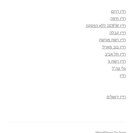
רדיו דרום
רדיו חיפה
רדיו 103FM ללא הפסקה
רדיו קבלה
רדיו רשת מורשת
רדיו בוב מארלי
רדיו תל אביב
רדיו רשת ג'
גלי צה"ל
רדיו
רדיו ירושלים