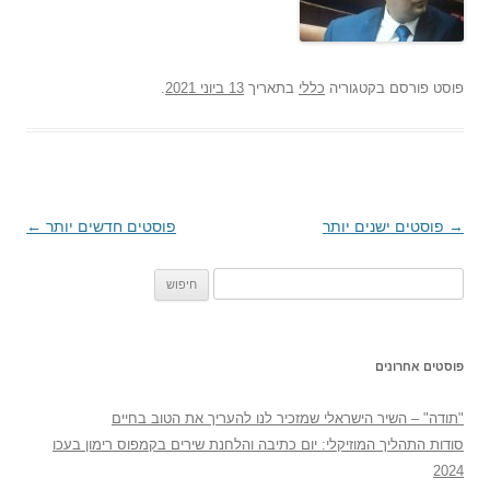
פוסט
פורסם בקטגוריה
כללי
בתאריך
13 ביוני 2021
.
→
ניווט
פוסטים ישנים יותר
פוסטים חדשים יותר
←
בפוסטים
חיפוש:
פוסטים אחרונים
"תודה" – השיר הישראלי שמזכיר לנו להעריך את הטוב בחיים
סודות התהליך המוזיקלי: יום כתיבה והלחנת שירים בקמפוס רימון בעכו
2024